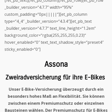
[/et_pb_text][/et_pb_column][/et_pb_row][et_pb_row
_builder_version=“4.7.7″ width=“95%“
custom_padding=“0px|||||“][et_pb_column
type=“4_4″ _builder_version=“4.3.4″][et_pb_text
_builder_version=“4.7.7″ text_line_height=“1.2em“
background_color=“rgba(255,255,255,0.23)“
hover_enabled=“0″ text_text_shadow_style=“preset4″
sticky_enabled=“0″]
Assona
Zweirad­versicherung für ihre E-Bikes
Unser E-Bike-Versicherung überzeugt durch ein
besonders hohes Maß an Flexibilität. Sie können
zwischen einem Premiumschutz oder einzelnen
Bausteinen wählen. Der Premiumschutz für E-Bikes