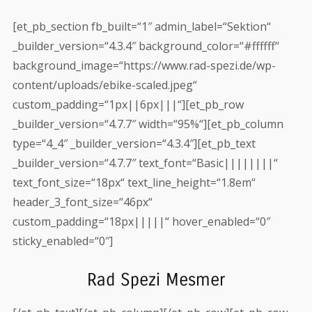
[et_pb_section fb_built=“1″ admin_label=“Sektion“
_builder_version=“4.3.4″ background_color=“#ffffff“
background_image=“https://www.rad-spezi.de/wp-
content/uploads/ebike-scaled.jpeg“
custom_padding=“1px||6px|||“][et_pb_row
_builder_version=“4.7.7″ width=“95%“][et_pb_column
type=“4_4″ _builder_version=“4.3.4″][et_pb_text
_builder_version=“4.7.7″ text_font=“Basic||||||||“
text_font_size=“18px“ text_line_height=“1.8em“
header_3_font_size=“46px“
custom_padding=“18px|||||“ hover_enabled=“0″
sticky_enabled=“0″]
Rad Spezi Mesmer