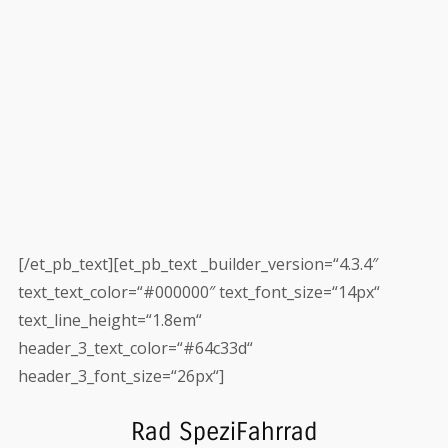
[/et_pb_text][et_pb_text _builder_version=“4.3.4″
text_text_color=“#000000″ text_font_size=“14px“
text_line_height=“1.8em“
header_3_text_color=“#64c33d“
header_3_font_size=“26px“]
Rad Spezi
Fahrrad