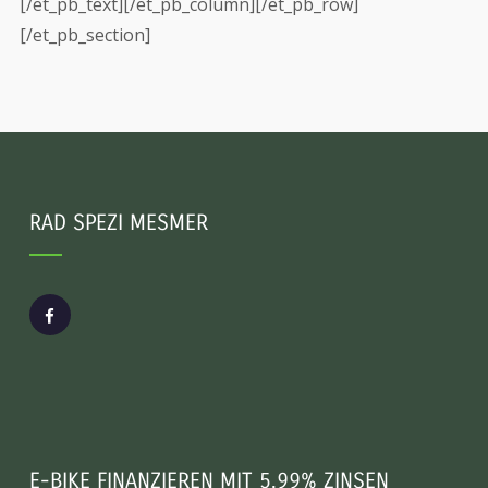
[/et_pb_text][/et_pb_column][/et_pb_row]
[/et_pb_section]
RAD SPEZI MESMER
E-BIKE FINANZIEREN MIT 5,99% ZINSEN