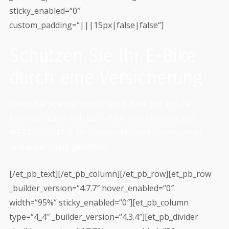
sticky_enabled=“0″
custom_padding=“|||15px|false|false“]
Schützen Sie Ihr E-Bike
durch eine Versicherung
Damit Sie jederzeit mit Ihrem E-Bike gut ans Ziel
kommen, lohnt sich die E-Bike-Versicherung von
WERTGARANTIE. Im Schadenfall wird Ihnen schnell
und zuverlässig geholfen.
[/et_pb_text][/et_pb_column][/et_pb_row][et_pb_row
_builder_version=“4.7.7″ hover_enabled=“0″
width=“95%“ sticky_enabled=“0″][et_pb_column
type=“4_4″ _builder_version=“4.3.4″][et_pb_divider