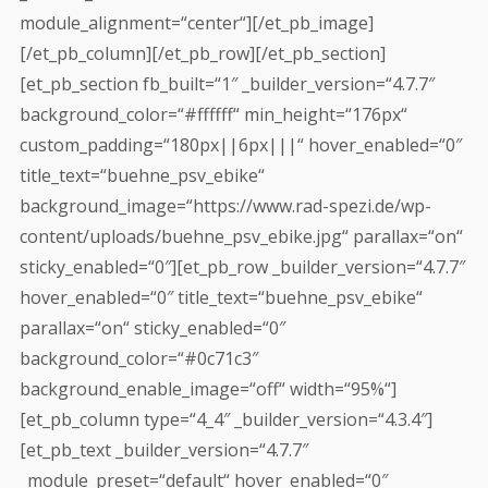
module_alignment=“center“][/et_pb_image]
[/et_pb_column][/et_pb_row][/et_pb_section]
[et_pb_section fb_built=“1″ _builder_version=“4.7.7″
background_color=“#ffffff“ min_height=“176px“
custom_padding=“180px||6px|||“ hover_enabled=“0″
title_text=“buehne_psv_ebike“
background_image=“https://www.rad-spezi.de/wp-
content/uploads/buehne_psv_ebike.jpg“ parallax=“on“
sticky_enabled=“0″][et_pb_row _builder_version=“4.7.7″
hover_enabled=“0″ title_text=“buehne_psv_ebike“
parallax=“on“ sticky_enabled=“0″
background_color=“#0c71c3″
background_enable_image=“off“ width=“95%“]
[et_pb_column type=“4_4″ _builder_version=“4.3.4″]
[et_pb_text _builder_version=“4.7.7″
_module_preset=“default“ hover_enabled=“0″