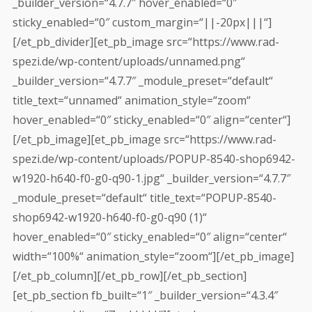
_builder_version=“4.7.7″ hover_enabled=“0″
sticky_enabled=“0″ custom_margin=“||-20px|||“]
[/et_pb_divider][et_pb_image src=“https://www.rad-
spezi.de/wp-content/uploads/unnamed.png“
_builder_version=“4.7.7″ _module_preset=“default“
title_text=“unnamed“ animation_style=“zoom“
hover_enabled=“0″ sticky_enabled=“0″ align=“center“]
[/et_pb_image][et_pb_image src=“https://www.rad-
spezi.de/wp-content/uploads/POPUP-8540-shop6942-
w1920-h640-f0-g0-q90-1.jpg“ _builder_version=“4.7.7″
_module_preset=“default“ title_text=“POPUP-8540-
shop6942-w1920-h640-f0-g0-q90 (1)“
hover_enabled=“0″ sticky_enabled=“0″ align=“center“
width=“100%“ animation_style=“zoom“][/et_pb_image]
[/et_pb_column][/et_pb_row][/et_pb_section]
[et_pb_section fb_built=“1″ _builder_version=“4.3.4″