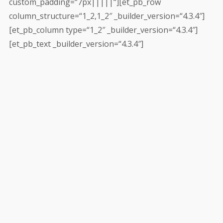
custom_padding=“7px|||||“][et_pb_row
column_structure=“1_2,1_2″ _builder_version=“4.3.4″]
[et_pb_column type=“1_2″ _builder_version=“4.3.4″]
[et_pb_text _builder_version=“4.3.4″]